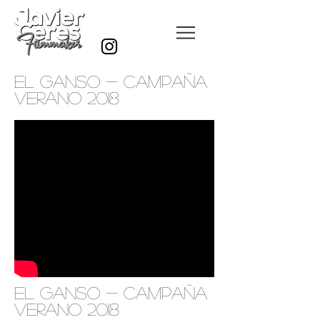
eL GANSO - CAMPAÑA
VERANO 2018
el ganso - campaña
verano 2018