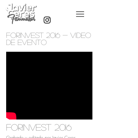
FORINVEST 2016 - video
de evento
forinvest 2016
Grabado y editado por Javier Ceres